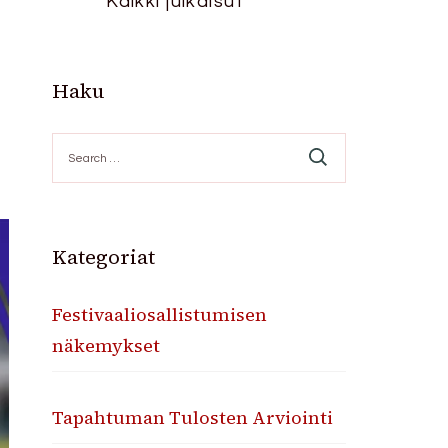
Kaikki julkaisut
Haku
Search
for:
Kategoriat
Festivaaliosallistumisen
näkemykset
Tapahtuman Tulosten Arviointi