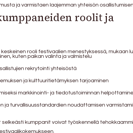
emusta ja varmistaen laajemman yhteisön osallistumisen
 kumppaneiden roolit ja
on keskeinen rooli festivaalien menestyksessä, mukaan lu
inen, kuten paikan valinta ja valmistelu
llistujien rekrytointi yhteisöstä
temuksen ja kulttuuritietämyksen tarjoaminen
miseksi markkinointi- ja tiedotustoiminnan helpottamin
jen ja turvallisuusstandardien noudattamisen varmistam
t selkeästi kumppanit voivat työskennellä tehokkaammi
estivaalikokemukseen.