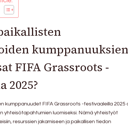
icle:
paikallisten
ioiden kumppanuuksie
sat FIFA Grassroots -
la 2025?
den kumppanuudet FIFA Grassroots -festivaaleilla 2025 
en yhteisötapahtumien luomiseksi. Nämä yhteistyöt
teisiin, resurssien jakamiseen ja paikallisen tiedon