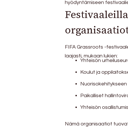
hyödyntämiseen festivaalie
Festivaaleill
organisaatio
FIFA Grassroots -festivaalei
laajasti, mukaan lukien:
Yhteisön urheiluseur
Koulut ja oppilaitoks
Nuorisokehitykseen 
Paikalliset hallintov
Yhteisön osallistumi
Nämä organisaatiot tuovat 