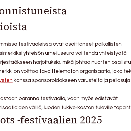
onnistuneista
ioista
mmissa festivaaleissa ovat osoittaneet paikallisten
merkiksi yhteisön urheiluseura voi tehdä yhteistyötä
ärjestääkseen harjoituksia, mikä johtaa nuorten osallist
merkki on voittoa tavoittelematon organisaatio, joka te
tysten
kanssa sponsoroidakseen varusteita ja peliasuja
oastaan paranna festivaalia, vaan myös edistävät
isaatioiden välillä, luoden tukiverkoston tuleville tapaht
ts -festivaalien 2025