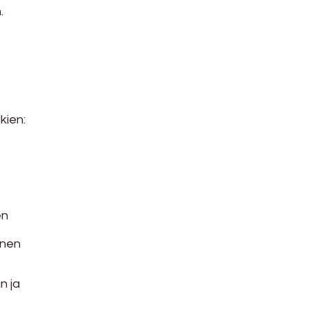
.
kien:
en
inen
n ja