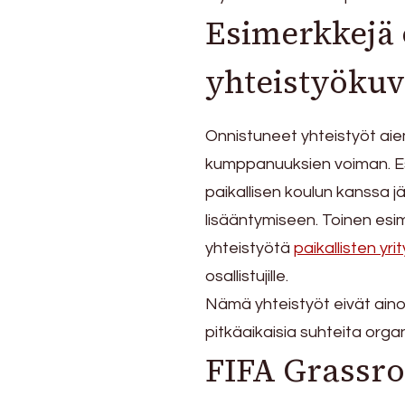
Esimerkkejä 
yhteistyökuv
Onnistuneet yhteistyöt aie
kumppanuuksien voiman. Esi
paikallisen koulun kanssa j
lisääntymiseen. Toinen esi
yhteistyötä
paikallisten yri
osallistujille.
Nämä yhteistyöt eivät ain
pitkäaikaisia suhteita organ
FIFA Grassroo