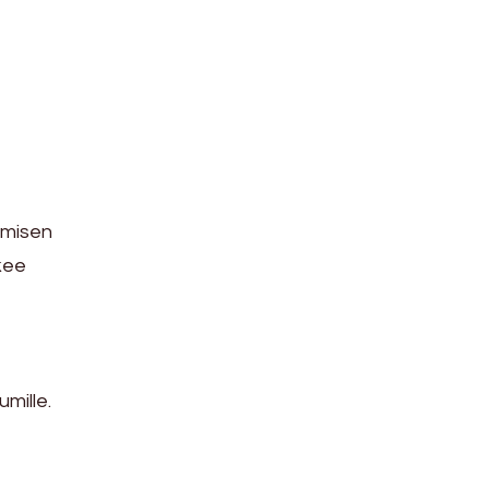
umisen
kee
umille.