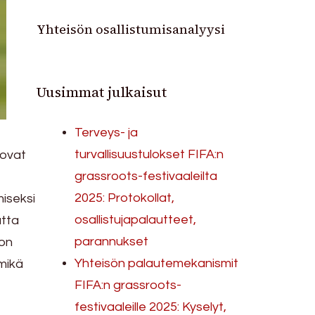
Yhteisön osallistumisanalyysi
Uusimmat julkaisut
Terveys- ja
turvallisuustulokset FIFA:n
ovat
grassroots-festivaaleilta
2025: Protokollat,
iseksi
osallistujapalautteet,
utta
parannukset
oon
Yhteisön palautemekanismit
 mikä
FIFA:n grassroots-
festivaaleille 2025: Kyselyt,