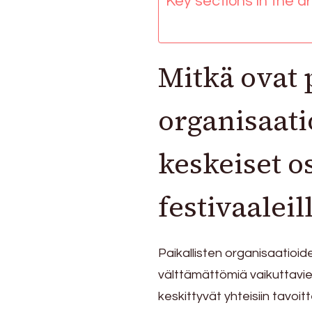
Key sections in the art
hyödyt,
tulokset
Mitkä ovat 
organisaat
keskeiset o
festivaaleil
Paikallisten organisaatioi
välttämättömiä vaikuttavi
keskittyvät yhteisiin tavoit