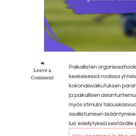
Paikallisten organisaatio
on
Leave a
keskeisessä roolissa yhtei
Kumppanuudet
Comment
paikallisten
kokonaisvaikutuksen paran
organisaatioiden
ja paikallisen asiantuntem
kanssa
myös stimuloi talouskasvua 
FIFA:n
grassroots-
osallistumisen lisääntymise
festivaaleilla
luo edellytyksiä kestävälle p
2025:
Yhteistyöt,