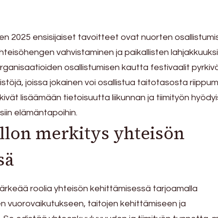
en 2025 ensisijaiset tavoitteet ovat nuorten osallistum
yhteisöhengen vahvistaminen ja paikallisten lahjakkuuks
organisaatioiden osallistumisen kautta festivaalit pyrkiv
töjä, joissa jokainen voi osallistua taitotasosta riippu
kivät lisäämään tietoisuutta liikunnan ja tiimityön hyödyi
siin elämäntapoihin.
llon merkitys yhteisön
sä
tärkeää roolia yhteisön kehittämisessä tarjoamalla
en vuorovaikutukseen, taitojen kehittämiseen ja