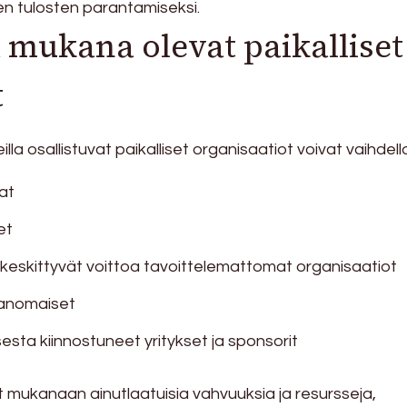
n tulosten parantamiseksi.
a mukana olevat paikalliset
t
lla osallistuvat paikalliset organisaatiot voivat vaihdell
at
et
keskittyvät voittoa tavoittelemattomat organisaatiot
iranomaiset
sesta kiinnostuneet yritykset ja sponsorit
mukanaan ainutlaatuisia vahvuuksia ja resursseja,