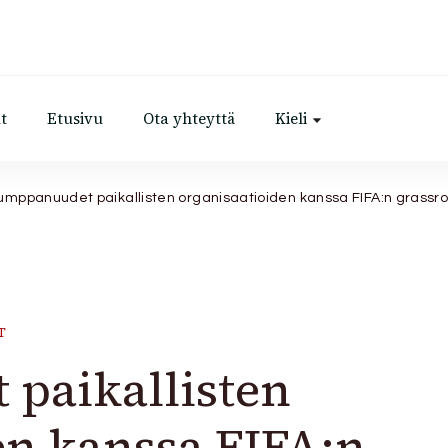
t
Etusivu
Ota yhteyttä
Kieli
umppanuudet paikallisten organisaatioiden kanssa FIFA:n grassroot
T
paikallisten
en kanssa FIFA:n