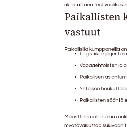
rikastuttaen festivaalikok
Paikallisten
vastuut
Paikallisilla kumppaneilla 
Logistiikan järjestäm
Vapaaehtoisten ja osa
Paikallisen asiantun
Yhteisön houkuttele
Paikallisten sääntö
Määrittelemällä nämä rooli
myötävaikuttaa sujuvaan f