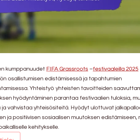
iden kumppanuudet
FIFA Grassroots
–
festivaaleilla 2025
sön osallistumisen edistämisessä ja tapahtumien
tamisessa. Yhteistyö yhteisten tavoitteiden saavuttam
uksen hyödyntäminen parantaa festivaalien tuloksia, m
ja vahvistaa yhteisösiteitä. Hyödyt ulottuvat jalkapall
en ja positiivisen sosiaalisen muutoksen edistämiseen,
aikalliselle kehitykselle.