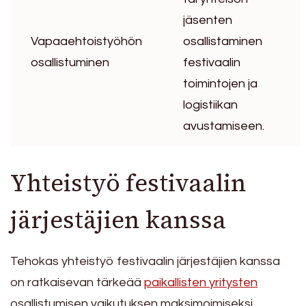
jäsenten
Vapaaehtoistyöhön
osallistaminen
osallistuminen
festivaalin
toimintojen ja
logistiikan
avustamiseen.
Yhteistyö festivaalin
järjestäjien kanssa
Tehokas yhteistyö festivaalin järjestäjien kanssa
on ratkaisevan tärkeää
paikallisten yritysten
osallistumisen vaikutuksen maksimoimiseksi.