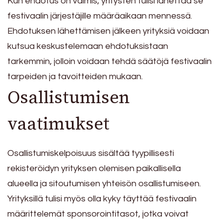
Kun ehdotus on valmis, yritysten tulisi lähettää se
festivaalin järjestäjille määräaikaan mennessä.
Ehdotuksen lähettämisen jälkeen yrityksiä voidaan
kutsua keskustelemaan ehdotuksistaan
tarkemmin, jolloin voidaan tehdä säätöjä festivaalin
tarpeiden ja tavoitteiden mukaan.
Osallistumisen
vaatimukset
Osallistumiskelpoisuus sisältää tyypillisesti
rekisteröidyn yrityksen olemisen paikallisella
alueella ja sitoutumisen yhteisön osallistumiseen.
Yrityksillä tulisi myös olla kyky täyttää festivaalin
määrittelemät sponsorointitasot, jotka voivat