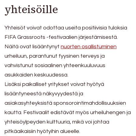
yhteisöille
Yhteisöt voivat odottaa useita positiivisia tuloksia
FIFA Grassroots -festivaalien järjestämisestä.
Näitä ovat lisääntynyt
nuorten osallistuminen
urheiluun, parantunut fyysinen terveys ja
vahvistunut sosiaalinen yhteenkuuluvuus
asukkaiden keskuudessa.
Lisäksi paikalliset yritykset voivat hyötyä
lisääntyneestä näkyvyydestä ja
asiakasyhteyksistä sponsorointimahdollisuuksien
kautta. Festivaalit edistävät myös urheiluhengen ja
yhteisöylpeyden kulttuuria, mikä voi johtaa
pitkäaikaisiin hyötyihin alueelle.