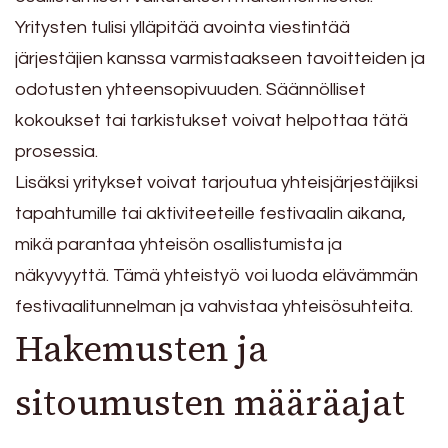
Yritysten tulisi ylläpitää avointa viestintää
järjestäjien kanssa varmistaakseen tavoitteiden ja
odotusten yhteensopivuuden. Säännölliset
kokoukset tai tarkistukset voivat helpottaa tätä
prosessia.
Lisäksi yritykset voivat tarjoutua yhteisjärjestäjiksi
tapahtumille tai aktiviteeteille festivaalin aikana,
mikä parantaa yhteisön osallistumista ja
näkyvyyttä. Tämä yhteistyö voi luoda elävämmän
festivaalitunnelman ja vahvistaa yhteisösuhteita.
Hakemusten ja
sitoumusten määräajat