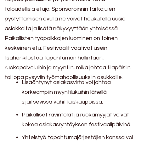
taloudellisia etuja. Sponsoroinnin tai kojujen
pystyttämisen avulla ne voivat houkutella uusia
asiakkaita ja lisätä näkyvyyttään yhteisössä.
Paikallisten työpaikkojen luominen on toinen
keskeinen etu. Festivaalit vaativat usein
lisähenkilöstöä tapahtuman hallintaan,
ruokapalveluihin ja myyntiin, mikä johtaa tilapäisiin
tai jopa pysyviin työmahdollisuuksiin asukkaille.
Lisääntynyt asiakasvirta voi johtaa
korkeampiin myyntilukuihin lähellä
sijaitsevissa vähittäiskaupoissa.
Paikalliset ravintolat ja ruokamyyjät voivat
kokea asiakasryntäyksen festivaalipäivinä.
Yhteistyö tapahtumajärjestäjien kanssa voi