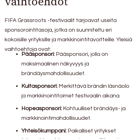
vaihtoehdot
FIFA Grassroots -festivaalit tarjoavat useita
sponsorointitasoja, jotka on suunniteltu eri
kokoisille yrityksille ja markkinointitavoitteille. Yleisiä
vaihtoehtoja ovat:
Pääsponsori:
Pääsponsori, jolla on
maksimaalinen näkyvyys ja
brändäysmahdollisuudet.
Kultasponsori:
Merkittävä brändin läsnäolo
ja markkinointitoimet festivaalin aikana.
Hopeasponsori:
Kohtuulliset brändäys- ja
markkinointimahdollisuudet.
Yhteisökumppani:
Paikalliset yritykset