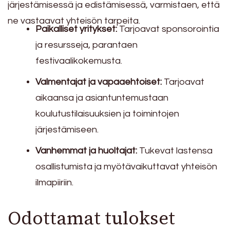
järjestämisessä ja edistämisessä, varmistaen, että
ne vastaavat yhteisön tarpeita.
Paikalliset yritykset:
Tarjoavat sponsorointia
ja resursseja, parantaen
festivaalikokemusta.
Valmentajat ja vapaaehtoiset:
Tarjoavat
aikaansa ja asiantuntemustaan
koulutustilaisuuksien ja toimintojen
järjestämiseen.
Vanhemmat ja huoltajat:
Tukevat lastensa
osallistumista ja myötävaikuttavat yhteisön
ilmapiiriin.
Odottamat tulokset