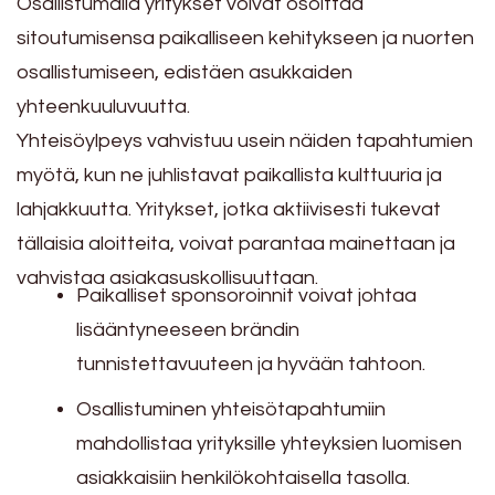
Osallistumalla yritykset voivat osoittaa
sitoutumisensa paikalliseen kehitykseen ja nuorten
osallistumiseen, edistäen asukkaiden
yhteenkuuluvuutta.
Yhteisöylpeys vahvistuu usein näiden tapahtumien
myötä, kun ne juhlistavat paikallista kulttuuria ja
lahjakkuutta. Yritykset, jotka aktiivisesti tukevat
tällaisia aloitteita, voivat parantaa mainettaan ja
vahvistaa asiakasuskollisuuttaan.
Paikalliset sponsoroinnit voivat johtaa
lisääntyneeseen brändin
tunnistettavuuteen ja hyvään tahtoon.
Osallistuminen yhteisötapahtumiin
mahdollistaa yrityksille yhteyksien luomisen
asiakkaisiin henkilökohtaisella tasolla.