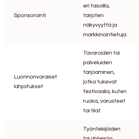
eri tasoilla,
Sponsorointi
tarjoten
näkyvyyttä ja
markkinointietuja.
Tavaroiden tai
palveluiden
tarjoaminen,
Luonnonvaraiset
jotka tukevat
lahjoitukset
festivaalia, kuten
ruoka, varusteet
tai tilat.
Työntekijöiden
tai yhteisön