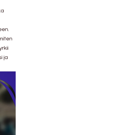
ka
een.
 miten
rkii
i ja