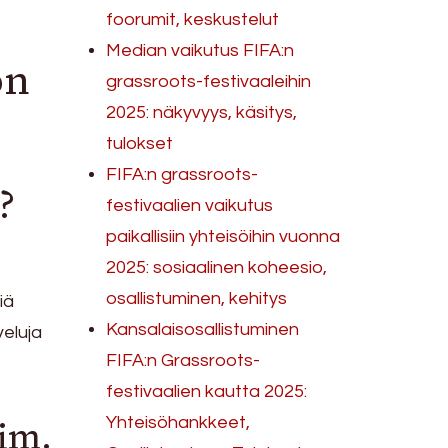
foorumit, keskustelut
Median vaikutus FIFA:n
on
grassroots-festivaaleihin
2025: näkyvyys, käsitys,
tulokset
FIFA:n grassroots-
?
festivaalien vaikutus
paikallisiin yhteisöihin vuonna
2025: sosiaalinen koheesio,
osallistuminen, kehitys
iä
Kansalaisosallistuminen
veluja
FIFA:n Grassroots-
festivaalien kautta 2025:
im.
Yhteisöhankkeet,