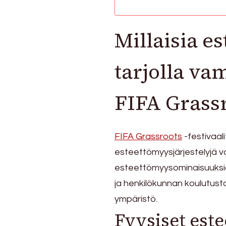
Säännökset,
palaute,
Millaisia e
parannukset
tarjolla vam
FIFA Grassr
FIFA Grassroots
-festivaal
esteettömyysjärjestelyjä vam
esteettömyysominaisuuksia,
ja henkilökunnan koulutusta 
ympäristö.
Fyysiset est