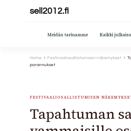
sell2012.fi
Meidän tarinamme
Kaikki julkaisu
Home
Festivaaliosallistumisen näkemykset
T
parannukset
FESTIVAALIOSALLISTUMISEN NÄKEMYKSE
Tapahtuman sa
vammaisille osa