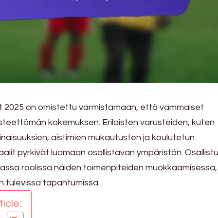
lit 2025 on omistettu varmistamaan, että vammaiset
 esteettömän kokemuksen. Erilaisten varusteiden, kuten
naisuuksien, aistimien mukautusten ja koulutetun
alit pyrkivät luomaan osallistavan ympäristön. Osallistuj
vassa roolissa näiden toimenpiteiden muokkaamisessa,
in tulevissa tapahtumissa.
icle: