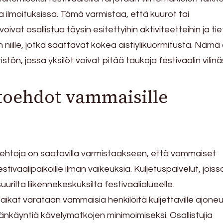
 ilmoituksissa. Tämä varmistaa, että kuurot tai
oivat osallistua täysin esitettyihin aktiviteetteihin ja ti
n niille, jotka saattavat kokea aistiylikuormitusta. Nämä
stön, jossa yksilöt voivat pitää taukoja festivaalin vilinä
toehdot vammaisille
oehtoja on saatavilla varmistaakseen, että vammaiset
stivaalipaikoille ilman vaikeuksia. Kuljetuspalvelut, joiss
 suurilta liikennekeskuksilta festivaalialueelle.
paikat varataan vammaisia henkilöitä kuljettaville ajoneuv
säänkäyntiä kävelymatkojen minimoimiseksi. Osallistujia