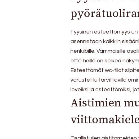
pyörätuolira
Fyysinen esteettömyys on pr
asennetaan kaikkiin sisäänk
henkilöille. Vammaisille osal
että heillä on selkeä näky
Esteettömät wc-tilat sijoit
varustettu tarvittavilla om
leveiksi ja esteettömiksi, jo
Aistimien mu
viittomakielen
Osallistujien aistitarpeiden