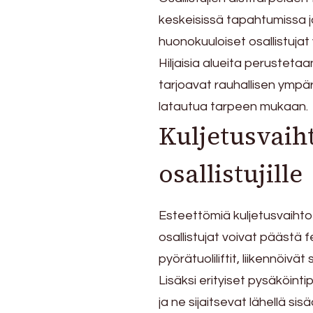
keskeisissä tapahtumissa ja
huonokuuloiset osallistujat v
Hiljaisia alueita perustetaa
tarjoavat rauhallisen ympäri
latautua tarpeen mukaan.
Kuljetusvaih
osallistujille
Esteettömiä kuljetusvaiht
osallistujat voivat päästä fe
pyörätuoliliftit, liikennöivät
Lisäksi erityiset pysäköinti
ja ne sijaitsevat lähellä si