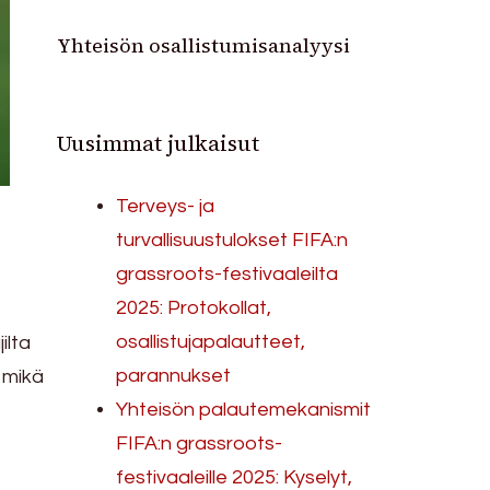
Yhteisön osallistumisanalyysi
Uusimmat julkaisut
Terveys- ja
turvallisuustulokset FIFA:n
grassroots-festivaaleilta
2025: Protokollat,
osallistujapalautteet,
ilta
parannukset
 mikä
Yhteisön palautemekanismit
FIFA:n grassroots-
festivaaleille 2025: Kyselyt,