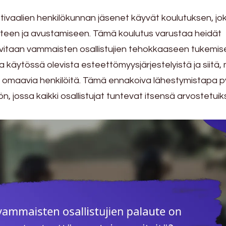
stivaalien henkilökunnan jäsenet käyvät koulutuksen, jo
uteen ja avustamiseen. Tämä koulutus varustaa heidät
a tarvitaan vammaisten osallistujien tehokkaaseen tukemis
ta käytössä olevista esteettömyysjärjestelyistä ja siitä,
omaavia henkilöitä. Tämä ennakoiva lähestymistapa py
 jossa kaikki osallistujat tuntevat itsensä arvostetuiks