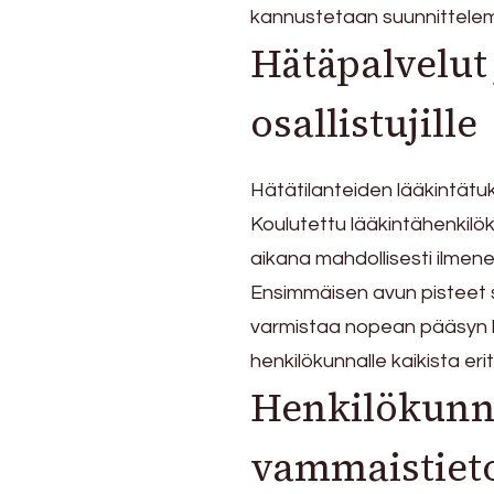
kannustetaan suunnittele
Hätäpalvelut 
osallistujille
Hätätilanteiden lääkintätuki
Koulutettu lääkintähenkilö
aikana mahdollisesti ilmen
Ensimmäisen avun pisteet s
varmistaa nopean pääsyn hä
henkilökunnalle kaikista e
Henkilökunn
vammaistieto