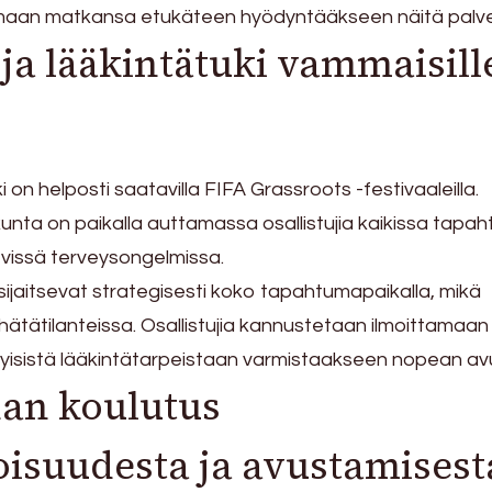
maan matkansa etukäteen hyödyntääkseen näitä palvel
ja lääkintätuki vammaisill
 on helposti saatavilla FIFA Grassroots -festivaaleilla.
kunta on paikalla auttamassa osallistujia kaikissa tapa
evissä terveysongelmissa.
ijaitsevat strategisesti koko tapahtumapaikalla, mikä
tätilanteissa. Osallistujia kannustetaan ilmoittamaan
rityisistä lääkintätarpeistaan varmistaakseen nopean av
an koulutus
isuudesta ja avustamisest