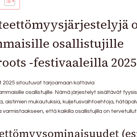
steettömyysjärjestelyjä 
maisille osallistujille
oots -festivaaleilla 2025
it 2025 sitoutuvat tarjoamaan kattavia
maisille osallistujille. Nämä järjestelyt sisältävät fyysis
 aistimien mukautuksia, kuljetusvaihtoehtoja, hätäpal
varmistaakseen, että kaikilla osallistujilla on tervetullut
eettömyysominaisuudet (es