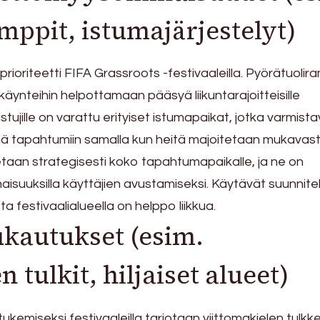
mppit, istumajärjestelyt)
ioriteetti FIFA Grassroots -festivaaleilla. Pyörätuolir
äynteihin helpottamaan pääsyä liikuntarajoitteisille
listujille on varattu erityiset istumapaikat, jotka varmista
mä tapahtumiin samalla kun heitä majoitetaan mukavasti
etaan strategisesti koko tapahtumapaikalle, ja ne on
inaisuuksilla käyttäjien avustamiseksi. Käytävät suunnite
tta festivaalialueella on helppo liikkua.
kautukset (esim.
 tulkit, hiljaiset alueet)
 tukemiseksi festivaaleilla tarjotaan viittomakielen tulkk