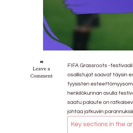
FIFA Grassroots -festivaa
on
Leave a
osallistujat saavat täysin
Tapahtuman
Comment
saavutettavuus
fyysisten esteettömyysomi
vammaisille
henkilökunnan avulla festiva
osallistujille
saatu palaute on ratkaise
FIFA
Grassroots
johtaa jatkuviin parannuksi
-
Key sections in the art
festivaaleilla
2025: