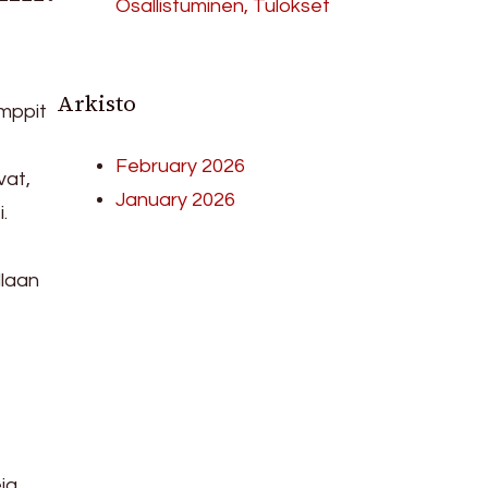
Osallistuminen, Tulokset
Arkisto
amppit
February 2026
vat,
January 2026
.
llaan
eja