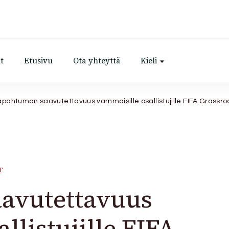
t
Etusivu
Ota yhteyttä
Kieli
apahtuman saavutettavuus vammaisille osallistujille FIFA Grassroo
T
avutettavuus
llistujille FIFA