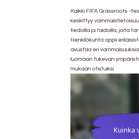
Kaikki FIFA Grassroots -fe
keskittyy vammaistietoisu
tiedoilla ja taidoilla, joit
Henkilökunta oppii erilaisis
avustaa eri vammaisuuksia 
luomaan tukevan ympäristön,
mukaan otetuiksi.