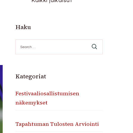
Kaikki julkaisut
Haku
Search
for:
Kategoriat
Festivaaliosallistumisen
näkemykset
Tapahtuman Tulosten Arviointi