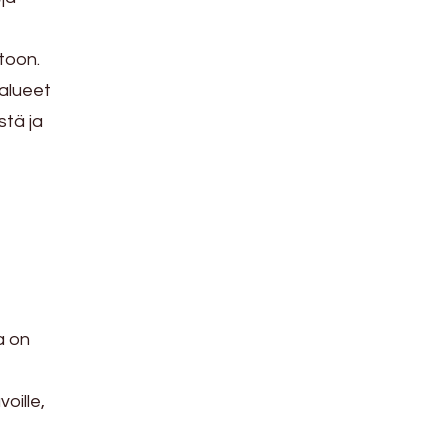
etoon.
 alueet
stä ja
a on
oille,