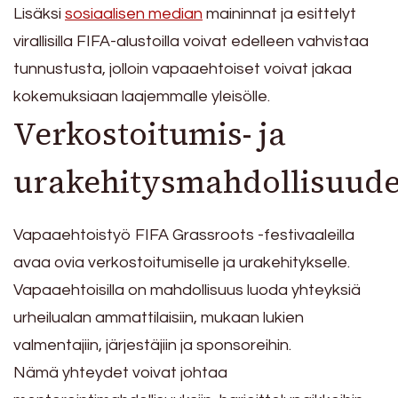
Lisäksi
sosiaalisen median
maininnat ja esittelyt
virallisilla FIFA-alustoilla voivat edelleen vahvistaa
tunnustusta, jolloin vapaaehtoiset voivat jakaa
kokemuksiaan laajemmalle yleisölle.
Verkostoitumis- ja
urakehitysmahdollisuude
Vapaaehtoistyö FIFA Grassroots -festivaaleilla
avaa ovia verkostoitumiselle ja urakehitykselle.
Vapaaehtoisilla on mahdollisuus luoda yhteyksiä
urheilualan ammattilaisiin, mukaan lukien
valmentajiin, järjestäjiin ja sponsoreihin.
Nämä yhteydet voivat johtaa