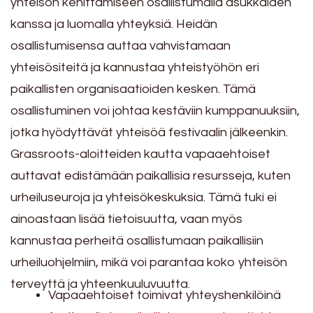
yhteisön kehittämiseen osallistumalla asukkaiden
kanssa ja luomalla yhteyksiä. Heidän
osallistumisensa auttaa vahvistamaan
yhteisösiteitä ja kannustaa yhteistyöhön eri
paikallisten organisaatioiden kesken. Tämä
osallistuminen voi johtaa kestäviin kumppanuuksiin,
jotka hyödyttävät yhteisöä festivaalin jälkeenkin.
Grassroots-aloitteiden kautta vapaaehtoiset
auttavat edistämään paikallisia resursseja, kuten
urheiluseuroja ja yhteisökeskuksia. Tämä tuki ei
ainoastaan lisää tietoisuutta, vaan myös
kannustaa perheitä osallistumaan paikallisiin
urheiluohjelmiin, mikä voi parantaa koko yhteisön
terveyttä ja yhteenkuuluvuutta.
Vapaaehtoiset toimivat yhteyshenkilöinä