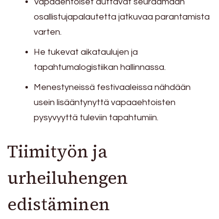
Vapaaehtoiset auttavat seuraamaan
osallistujapalautetta jatkuvaa parantamista
varten.
He tukevat aikataulujen ja
tapahtumalogistiikan hallinnassa.
Menestyneissä festivaaleissa nähdään
usein lisääntynyttä vapaaehtoisten
pysyvyyttä tuleviin tapahtumiin.
Tiimityön ja
urheiluhengen
edistäminen