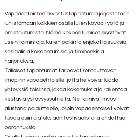
Vapaaehtoisten arvostustapahtumia järjestetään
juhlistamaan kaikkien osallistujien kovaa työtä ja
omistautumista. Nämä kokoontumiset sisältävät
usein toimintoja, kuten palkintojenjakotilaisuuksia,
sosiaalisia kokoontumisia ja tiimihenkisiä
harjoituksia.
Tällaiset tapahtumat tarjoavat rentouttavan
ilmapiirin vapaaehtoisille, jotta he voivat luoda
yhteyksiä toisiinsa, jakaa kokemuksia ja rakentaa
kestäviä ystävyyssuhteita. Ne toimivat myös
alustana palautteelle, jolloin vapaaehtoiset voivat
tuoda esiin ajatuksiaan festivaalista ja ehdottaa
parannuksia.
Osallistuminen näihin arvostustapahtumiin