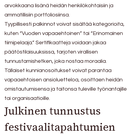
arvokkaana lisänä heidän henkilökohtaisiin ja
ammatillisiin portfoliosiinsa.
Tyypillisesti palkinnot voivat sisältää kategorioita,
kuten “Vuoden vapaaehtoinen” tai “Erinomainen
tiimipelaaja.” Sertifikaatteja voidaan jakaa
päätöstilaisuuksissa, tarjoten virallisen
tunnustamishetken, joka nostaa moraalia.
Tällaiset kunnianosoitukset voivat parantaa
vapaaehtoisen ansioluetteloa, osoittaen heidän
omistautumisensa ja taitonsa tuleville työnantajille
tai organisaatioille.
Julkinen tunnustus
festivaalitapahtumien