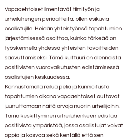
Vapaaehtoiset ilmentävät tiimityön ja
urheiluhengen periaatteita, ollen esikuvia
osallistujille. Heidän yhteistyönsä tapahtumien
järjestämisessä osoittaa, kuinka tärkeää on
työskennellä yhdessä yhteisten tavoitteiden
saavuttamiseksi. Tämä kulttuuri on olennaista
positiivisten vuorovaikutusten edistämisessä
osallistujien keskuudessa.
Kannustamalla reilua peliä ja kunnioitusta
tapahtumien aikana vapaaehtoiset auttavat
juurruttamaan näitä arvoja nuoriin urheilijoihin.
Tämä keskittyminen urheiluhenkeen edistää
positiivista ympäristöä, jossa osallistujat voivat
oppia ja kasvaa sekä kentällä että sen