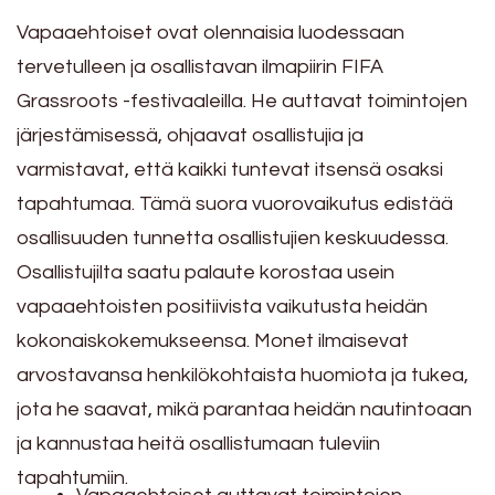
Vapaaehtoiset ovat olennaisia luodessaan
tervetulleen ja osallistavan ilmapiirin FIFA
Grassroots -festivaaleilla. He auttavat toimintojen
järjestämisessä, ohjaavat osallistujia ja
varmistavat, että kaikki tuntevat itsensä osaksi
tapahtumaa. Tämä suora vuorovaikutus edistää
osallisuuden tunnetta osallistujien keskuudessa.
Osallistujilta saatu palaute korostaa usein
vapaaehtoisten positiivista vaikutusta heidän
kokonaiskokemukseensa. Monet ilmaisevat
arvostavansa henkilökohtaista huomiota ja tukea,
jota he saavat, mikä parantaa heidän nautintoaan
ja kannustaa heitä osallistumaan tuleviin
tapahtumiin.