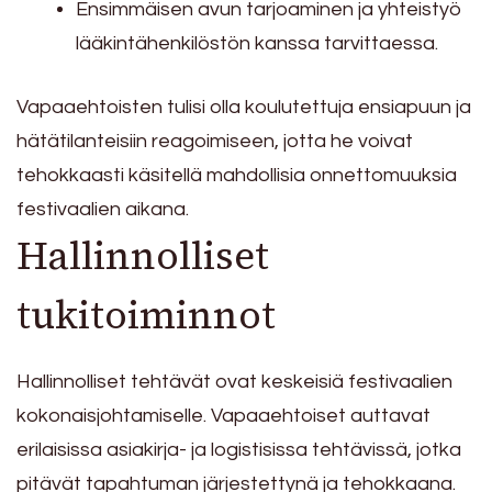
Ensimmäisen avun tarjoaminen ja yhteistyö
lääkintähenkilöstön kanssa tarvittaessa.
Vapaaehtoisten tulisi olla koulutettuja ensiapuun ja
hätätilanteisiin reagoimiseen, jotta he voivat
tehokkaasti käsitellä mahdollisia onnettomuuksia
festivaalien aikana.
Hallinnolliset
tukitoiminnot
Hallinnolliset tehtävät ovat keskeisiä festivaalien
kokonaisjohtamiselle. Vapaaehtoiset auttavat
erilaisissa asiakirja- ja logistisissa tehtävissä, jotka
pitävät tapahtuman järjestettynä ja tehokkaana.