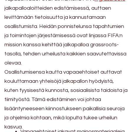
jalkapalloaloitteiden edistämisessä, auttaen
levittämään tietoisuutta ja kannustamaan
osallistumista. Heidän ponnistelunsa tapahtumien
ja toimintojen järjestämisessä ovat linjassa FIFA:n
mission kanssa kehittää jalkapalloa grassroots-
tasolla, tehden urheilusta kaikkien saavutettavissa
olevaa.
Osallistumisensa kautta vapaaehtoiset auttavat
kouluttamaan yhteisöjä jalkapallon hyödyistä,
kuten fyysisestä kunnosta, sosiaalisista taidoista ja
tiimityöstä. Tämä edistäminen voi johtaa
lisääntyneeseen kiinnostukseen paikallisia seuroja
ja ohjelmia kohtaan, mikä lopulta tukee urheilun
kasvua.
Vapaaehtoiset jakavat mainosmateriaaleja