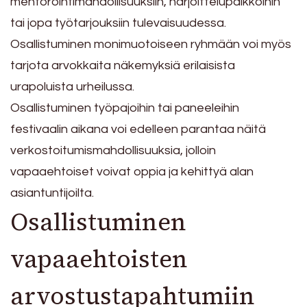
mentorointimahdollisuuksiin, harjoittelupaikkoihin
tai jopa työtarjouksiin tulevaisuudessa.
Osallistuminen monimuotoiseen ryhmään voi myös
tarjota arvokkaita näkemyksiä erilaisista
urapoluista urheilussa.
Osallistuminen työpajoihin tai paneeleihin
festivaalin aikana voi edelleen parantaa näitä
verkostoitumismahdollisuuksia, jolloin
vapaaehtoiset voivat oppia ja kehittyä alan
asiantuntijoilta.
Osallistuminen
vapaaehtoisten
arvostustapahtumiin