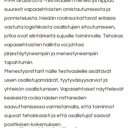
FIFA Grassroots -festivaalien menestys riippuu
suuresti vapaaehtoisten omistautumisesta ja
ponnisteluista. Heidän roolinsa kattavat erilaisia
vastuita logistiikasta osallistujien sitoutumiseen,
jotka ovat elintärkeitä sujuville toiminnoille. Tehokas
vapaaehtoisten hallinta voi johtaa
järjestäytyneempiin ja menestyneempiin
tapahtumiin.
Menestysmittarit näille festivaaleille sisältävät
usein osallistujamäärät, tyytyväisyysarviot ja
yhteisön osallistumisen. Vapaaehtoiset näyttelevät
keskeistä roolia näiden mittareiden
saavuttamisessa varmistamalla, että toiminnot
sujuvat tehokkaasti ja että osallistujat saavat
positiivisen kokemuksen.