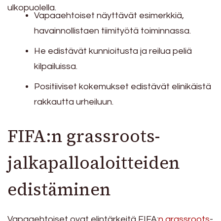
ulkopuolella.
Vapaaehtoiset näyttävät esimerkkiä,
havainnollistaen tiimityötä toiminnassa.
He edistävät kunnioitusta ja reilua peliä
kilpailuissa.
Positiiviset kokemukset edistävät elinikäistä
rakkautta urheiluun.
FIFA:n grassroots-
jalkapalloaloitteiden
edistäminen
Vapaaehtoiset ovat elintärkeitä FIFA:
n grassroots
-