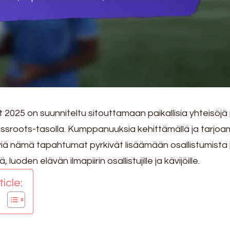
t 2025 on suunniteltu sitouttamaan paikallisia yhteisöjä 
ssroots-tasolla. Kumppanuuksia kehittämällä ja tarjoa
viä nämä tapahtumat pyrkivät lisäämään osallistumista 
uoden elävän ilmapiirin osallistujille ja kävijöille.
icle: