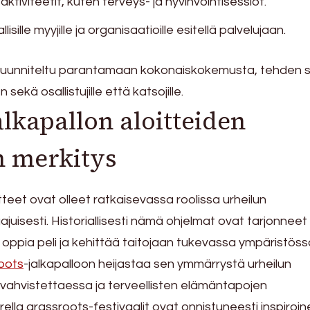
ktiviteetit, kuten terveys- ja hyvinvointisessiot.
isille myyjille ja organisaatioille esitellä palvelujaan.
uunniteltu parantamaan kokonaiskokemusta, tehden si
sekä osallistujille että katsojille.
lkapallon aloitteiden
n merkitys
tteet ovat olleet ratkaisevassa roolissa urheilun
uisesti. Historiallisesti nämä ohjelmat ovat tarjonneet
lle oppia peli ja kehittää taitojaan tukevassa ympäristöss
oots
-jalkapalloon heijastaa sen ymmärrystä urheilun
 vahvistettaessa ja terveellisten elämäntapojen
ella grassroots-festivaalit ovat onnistuneesti inspiroin