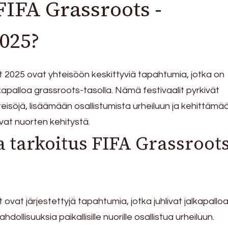
FIFA Grassroots -
2025?
t 2025 ovat yhteisöön keskittyviä tapahtumia, jotka on
apalloa grassroots-tasolla. Nämä festivaalit pyrkivät
teisöjä, lisäämään osallistumista urheiluun ja kehittämä
at nuorten kehitystä.
 tarkoitus FIFA Grassroots
 ovat järjestettyjä tapahtumia, jotka juhlivat jalkapallo
ollisuuksia paikallisille nuorille osallistua urheiluun.