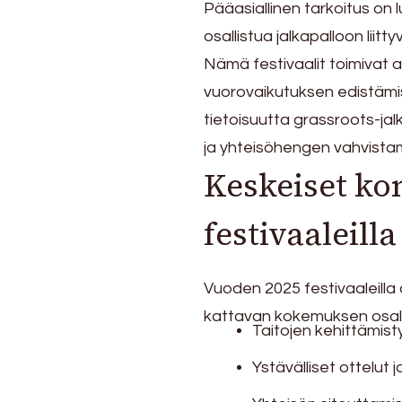
Pääasiallinen tarkoitus on 
osallistua jalkapalloon liitt
Nämä festivaalit toimivat al
vuorovaikutuksen edistämis
tietoisuutta grassroots-ja
ja yhteisöhengen vahvista
Keskeiset ko
festivaaleilla
Vuoden 2025 festivaaleilla
kattavan kokemuksen osallis
Taitojen kehittämist
Ystävälliset ottelut j