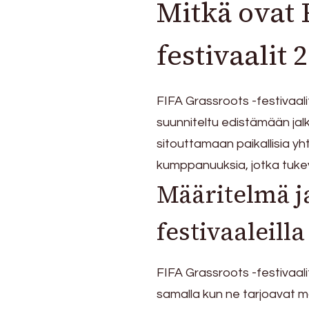
Mitkä ovat 
vapaaehtoistehtävät,
osallistuminen
festivaalit 
FIFA Grassroots -festivaali
suunniteltu edistämään jalk
sitouttamaan paikallisia yh
kumppanuuksia, jotka tukev
Määritelmä ja
festivaaleilla
FIFA Grassroots -festivaalit
samalla kun ne tarjoavat mahd