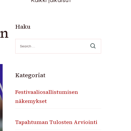
Kaikki julkaisut
Haku
en
Search
for:
Kategoriat
Festivaaliosallistumisen
näkemykset
Tapahtuman Tulosten Arviointi