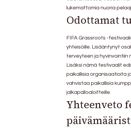
lukemattomia nuoria pelaaji
Odottamat tul
FIFA Grassroots -festivaalie
yhteisöille. Lisääntynyt os
terveyteen ja hyvinvointii
Lisäksi nämä festivaalit e
paikallisia organisaatioita 
vahvistaa paikallisia kumpp
jalkapalloaloitteille.
Yhteenveto fe
päivämäärist