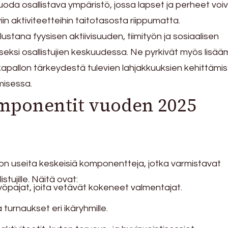
luoda osallistava ympäristö, jossa lapset ja perheet voi
yviin aktiviteetteihin taitotasosta riippumatta.
ustana fyysisen aktiivisuuden, tiimityön ja sosiaalisen
eksi osallistujien keskuudessa. Ne pyrkivät myös lisä
lkapallon tärkeydestä tulevien lahjakkuuksien kehittämi
misessa.
mponentit vuoden 2025
 on useita keskeisiä komponentteja, jotka varmistavat
tujille. Näitä ovat:
yöpajat, joita vetävät kokeneet valmentajat.
a turnaukset eri ikäryhmille.