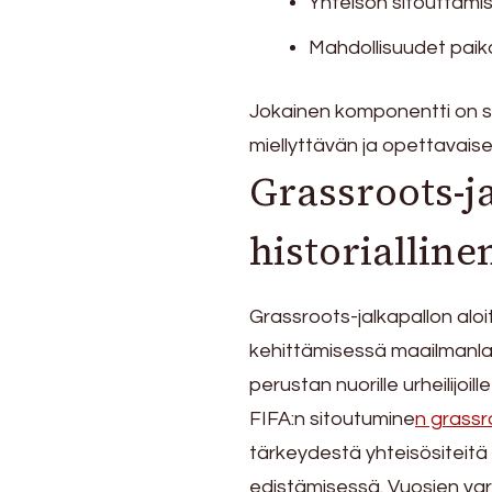
Yhteisön sitouttamisa
Mahdollisuudet paikall
Jokainen komponentti on s
miellyttävän ja opettavaisen 
Grassroots-ja
historialline
Grassroots-jalkapallon aloi
kehittämisessä maailmanlaaj
perustan nuorille urheilijoi
FIFA:n sitoutumine
n grassr
tärkeydestä yhteisösiteitä
edistämisessä. Vuosien varr