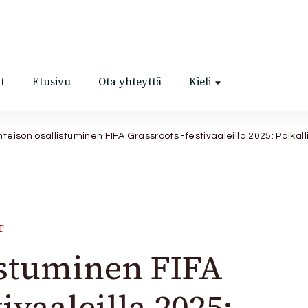
t
Etusivu
Ota yhteyttä
Kieli
hteisön osallistuminen FIFA Grassroots -festivaaleilla 2025: Paik
T
istuminen FIFA
ivaaleilla 2025: