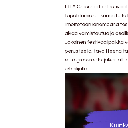
FIFA Grassroots -festivaali
tapahtumia on suunniteltu 
ilmoitetaan lähempänä festiva
aikaa valmistautua ja osalli
Jokainen festivaalipaikka 
perusteella, tavoitteena t
että grassroots-jalkapallo
urheilijalle.