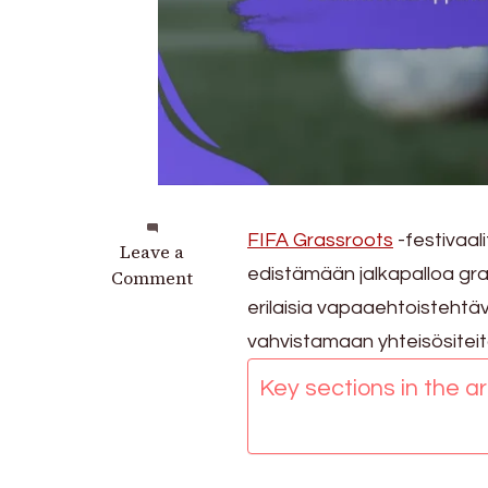
FIFA Grassroots
-festivaali
on
Leave a
edistämään jalkapalloa gra
Yhteisön
Comment
osallistuminen
erilaisia vapaaehtoistehtä
FIFA
vahvistamaan yhteisösiteitä, l
Grassroots
-
Key sections in the art
festivaaleilla
2025:
Paikalliset
kumppanuudet,