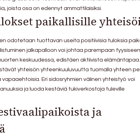
a, joista osa on edennyt ammattilaisiksi.
okset paikallisille yhteisöi
n odotetaan tuottavan useita positiivisia tuloksia paikal
allistuminen jalkapalloon voi johtaa parempaan fyysisee
n nuorten keskuudessa, edistäen aktiivista elämäntapaa.
distävät yhteisön yhteenkuuluvuutta tuomalla yhteen pe
ja vapaaehtoisia. Eri sidosryhmien välinen yhteistyö voi
anuuksia ja luoda kestäviä tukiverkostoja tuleville
stivaalipaikoista ja
ä