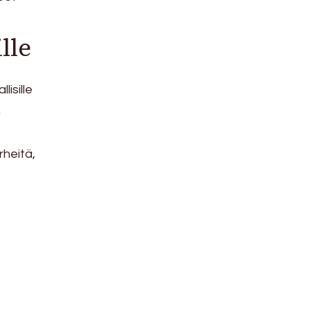
lle
lisille
n
rheitä,