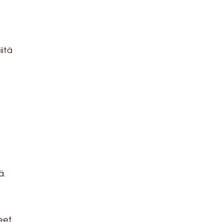
itä
ä.
eet