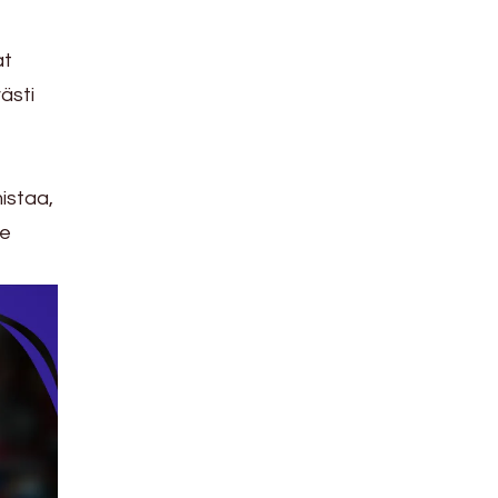
at
västi
istaa,
le