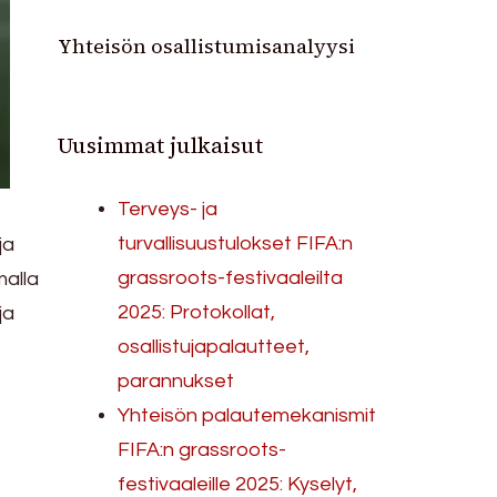
Yhteisön osallistumisanalyysi
Uusimmat julkaisut
Terveys- ja
turvallisuustulokset FIFA:n
ja
grassroots-festivaaleilta
malla
2025: Protokollat,
ja
osallistujapalautteet,
parannukset
Yhteisön palautemekanismit
FIFA:n grassroots-
festivaaleille 2025: Kyselyt,