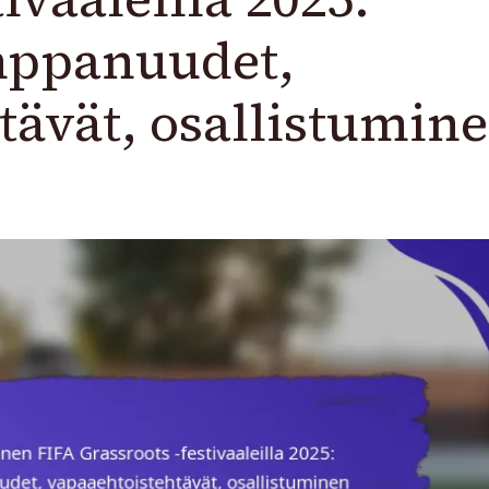
mppanuudet,
tävät, osallistumin