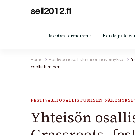
sell2012.fi
Meidän tarinamme
Kaikki julkaisu
Home
Festivaaliosallistumisen näkemykset
Y
osallistuminen
FESTIVAALIOSALLISTUMISEN NÄKEMYKSE
Yhteisön osall
Grassroots -fest