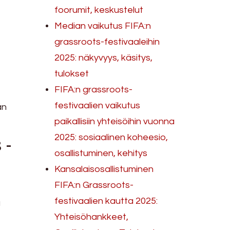
foorumit, keskustelut
Median vaikutus FIFA:n
grassroots-festivaaleihin
2025: näkyvyys, käsitys,
tulokset
FIFA:n grassroots-
festivaalien vaikutus
än
paikallisiin yhteisöihin vuonna
 -
2025: sosiaalinen koheesio,
osallistuminen, kehitys
Kansalaisosallistuminen
FIFA:n Grassroots-
festivaalien kautta 2025:
a
Yhteisöhankkeet,