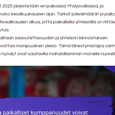
t 2025 järjestetään eri paikoissa Yhdysvalloissa, ja
koko kesäkuukausien ajan. Tarkat päivämäärät ja paik
alikauden alkua, jotta paikallisilla yhteisöillä on riittä
stua.
valitaan saavutettavuuden ja yhteisön kiinnostuksen
avoittaa monipuolinen yleisö. Tämä lähestymistapa varm
n hyödyt ovat saatavilla mahdollisimman monelle nuorel