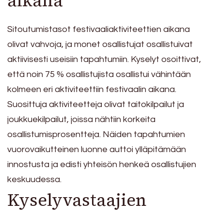
aikana
Sitoutumistasot festivaaliaktiviteettien aikana
olivat vahvoja, ja monet osallistujat osallistuivat
aktiivisesti useisiin tapahtumiin. Kyselyt osoittivat,
että noin 75 % osallistujista osallistui vähintään
kolmeen eri aktiviteettiin festivaalin aikana.
Suosittuja aktiviteetteja olivat taitokilpailut ja
joukkuekilpailut, joissa nähtiin korkeita
osallistumisprosentteja. Näiden tapahtumien
vuorovaikutteinen luonne auttoi ylläpitämään
innostusta ja edisti yhteisön henkeä osallistujien
keskuudessa.
Kyselyvastaajien