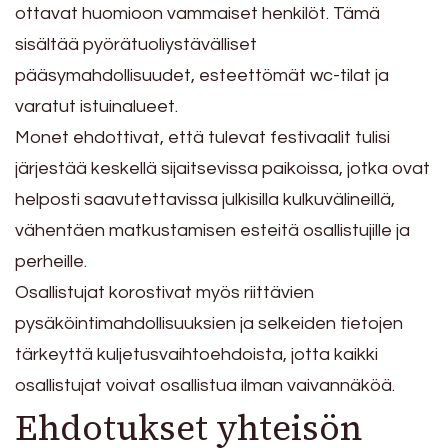
ottavat huomioon vammaiset henkilöt. Tämä
sisältää pyörätuoliystävälliset
pääsymahdollisuudet, esteettömät wc-tilat ja
varatut istuinalueet.
Monet ehdottivat, että tulevat festivaalit tulisi
järjestää keskellä sijaitsevissa paikoissa, jotka ovat
helposti saavutettavissa julkisilla kulkuvälineillä,
vähentäen matkustamisen esteitä osallistujille ja
perheille.
Osallistujat korostivat myös riittävien
pysäköintimahdollisuuksien ja selkeiden tietojen
tärkeyttä kuljetusvaihtoehdoista, jotta kaikki
osallistujat voivat osallistua ilman vaivannäköä.
Ehdotukset yhteisön