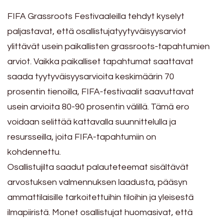
FIFA Grassroots Festivaaleilla tehdyt kyselyt
paljastavat, että osallistujatyytyväisyysarviot
ylittävät usein paikallisten grassroots-tapahtumien
arviot. Vaikka paikalliset tapahtumat saattavat
saada tyytyväisyysarvioita keskimäärin 70
prosentin tienoilla, FIFA-festivaalit saavuttavat
usein arvioita 80-90 prosentin välillä. Tämä ero
voidaan selittää kattavalla suunnittelulla ja
resursseilla, joita FIFA-tapahtumiin on
kohdennettu.
Osallistujilta saadut palauteteemat sisältävät
arvostuksen valmennuksen laadusta, pääsyn
ammattilaisille tarkoitettuihin tiloihin ja yleisestä
ilmapiiristä. Monet osallistujat huomasivat, että