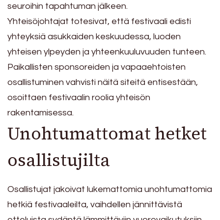
seuroihin tapahtuman jälkeen.
Yhteisöjohtajat totesivat, että festivaali edisti
yhteyksiä asukkaiden keskuudessa, luoden
yhteisen ylpeyden ja yhteenkuuluvuuden tunteen.
Paikallisten sponsoreiden ja vapaaehtoisten
osallistuminen vahvisti näitä siteitä entisestään,
osoittaen festivaalin roolia yhteisön
rakentamisessa.
Unohtumattomat hetket
osallistujilta
Osallistujat jakoivat lukemattomia unohtumattomia
hetkiä festivaaleilta, vaihdellen jännittävistä
otteluista sydäntä lämmittäviin vuorovaikutuksiin.