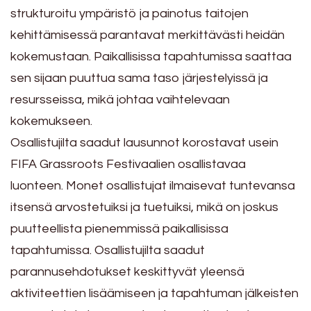
strukturoitu ympäristö ja painotus taitojen
kehittämisessä parantavat merkittävästi heidän
kokemustaan. Paikallisissa tapahtumissa saattaa
sen sijaan puuttua sama taso järjestelyissä ja
resursseissa, mikä johtaa vaihtelevaan
kokemukseen.
Osallistujilta saadut lausunnot korostavat usein
FIFA Grassroots Festivaalien osallistavaa
luonteen. Monet osallistujat ilmaisevat tuntevansa
itsensä arvostetuiksi ja tuetuiksi, mikä on joskus
puutteellista pienemmissä paikallisissa
tapahtumissa. Osallistujilta saadut
parannusehdotukset keskittyvät yleensä
aktiviteettien lisäämiseen ja tapahtuman jälkeisten