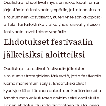
Osallistujat ehdottivat myös ennakkotapahtumien
järjestämistä festivaalin ympärille, jotta innostus ja
sitoutuminen kasvaisivat, kuten yhteisön jalkapallo-
ottelut tai taitoklinikat, jotka yhdistäisivät yhteisön
festivaalin tavoitteiden ympärille.
Ehdotukset festivaalin
jälkeisiksi aloitteiksi
Osallistujat korostivat festivaalin jälkeisten
sitoutumisstrategioiden tärkeyttä, jotta festivaalin
luoma momentum säilyisi. Ehdotuksia olivat
kyselyjen lähettäminen palautteen keräämiseksi ja
tapahtuman vaikutuksen arvioimiseksi osallistujille.
Toinen ehdotus oli luoda digitaalinen alusta, jossa