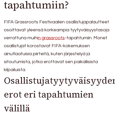
tapahtumiin?
FIFA Grassroots Festivaalien osallistujapalautteet
osoittavat yleensä korkeampia tyytyväisyystasoja
verrattuna muihi
n grassroots
-tapahtumiin. Monet
osallistujat korostavat FIFA-kokemuksen
ainutlaatuisia piirteitä, kuten järjestelyä ja
sitoutumista, jotka erottavat sen paikallisista
kilpailuista.
Osallistujatyytyväisyyde
erot eri tapahtumien
välillä