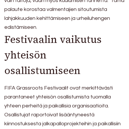
vain taitoja, vaan myös kuulumisen tunnetta.” Tämä
palaute korostaa valmentajien sitoutumista
lahjakkuuden kehittämiseen ja urheiluhengen
edistämiseen.
Festivaalin vaikutus
yhteisön
osallistumiseen
FIFA Grassroots Festivaalit ovat merkittävästi
parantaneet yhteisön osallistumista tuomalla
yhteen perheitä ja paikallisia organisaatioita.
Osallistujat raportoivat lisääntyneestä
kiinnostuksesta jalkapalloprojekteihin ja paikallisiin