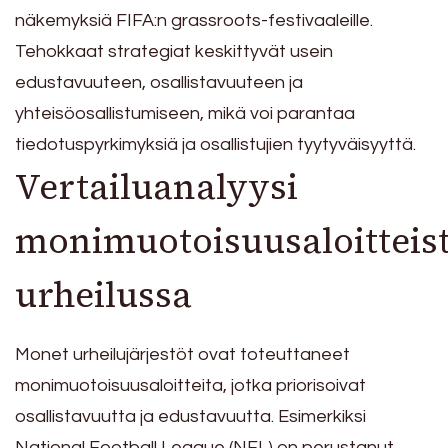
näkemyksiä FIFA:n grassroots-festivaaleille.
Tehokkaat strategiat keskittyvät usein
edustavuuteen, osallistavuuteen ja
yhteisöosallistumiseen, mikä voi parantaa
tiedotuspyrkimyksiä ja osallistujien tyytyväisyyttä.
Vertailuanalyysi
monimuotoisuusaloitteis
urheilussa
Monet urheilujärjestöt ovat toteuttaneet
monimuotoisuusaloitteita, jotka priorisoivat
osallistavuutta ja edustavuutta. Esimerkiksi
National Football League (NFL) on perustanut