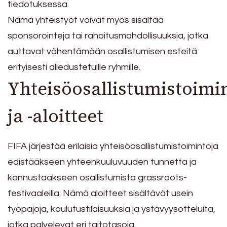
tiedotuksessa.
Nämä yhteistyöt voivat myös sisältää
sponsorointeja tai rahoitusmahdollisuuksia, jotka
auttavat vähentämään osallistumisen esteitä
erityisesti aliedustetuille ryhmille.
Yhteisöosallistumistoimi
ja -aloitteet
FIFA järjestää erilaisia yhteisöosallistumistoimintoja
edistääkseen yhteenkuuluvuuden tunnetta ja
kannustaakseen osallistumista grassroots-
festivaaleilla. Nämä aloitteet sisältävät usein
työpajoja, koulutustilaisuuksia ja ystävyysotteluita,
jotka palvelevat eri taitotasoja.