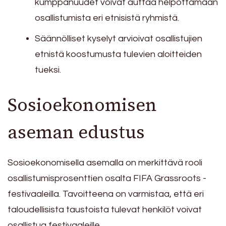
kumppanuudet voivat auttaa helpottamaan
osallistumista eri etnisistä ryhmistä.
Säännölliset kyselyt arvioivat osallistujien
etnistä koostumusta tulevien aloitteiden
tueksi.
Sosioekonomisen
aseman edustus
Sosioekonomisella asemalla on merkittävä rooli
osallistumisprosenttien osalta FIFA Grassroots -
festivaaleilla. Tavoitteena on varmistaa, että eri
taloudellisista taustoista tulevat henkilöt voivat
osallistua festivaaleille.