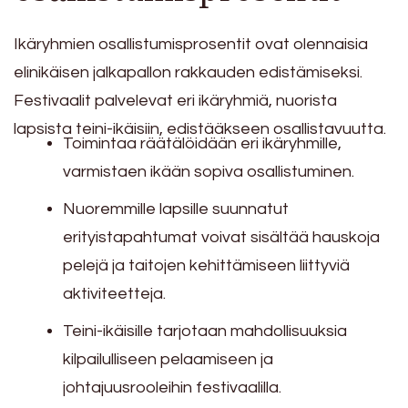
Ikäryhmien osallistumisprosentit ovat olennaisia
elinikäisen jalkapallon rakkauden edistämiseksi.
Festivaalit palvelevat eri ikäryhmiä, nuorista
lapsista teini-ikäisiin, edistääkseen osallistavuutta.
Toimintaa räätälöidään eri ikäryhmille,
varmistaen ikään sopiva osallistuminen.
Nuoremmille lapsille suunnatut
erityistapahtumat voivat sisältää hauskoja
pelejä ja taitojen kehittämiseen liittyviä
aktiviteetteja.
Teini-ikäisille tarjotaan mahdollisuuksia
kilpailulliseen pelaamiseen ja
johtajuusrooleihin festivaalilla.