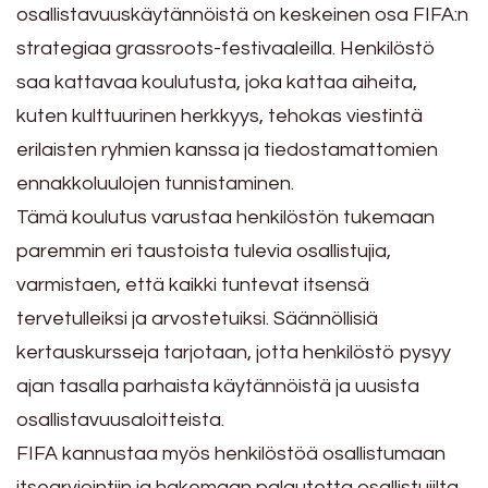
osallistavuuskäytännöistä on keskeinen osa FIFA:n
strategiaa grassroots-festivaaleilla. Henkilöstö
saa kattavaa koulutusta, joka kattaa aiheita,
kuten kulttuurinen herkkyys, tehokas viestintä
erilaisten ryhmien kanssa ja tiedostamattomien
ennakkoluulojen tunnistaminen.
Tämä koulutus varustaa henkilöstön tukemaan
paremmin eri taustoista tulevia osallistujia,
varmistaen, että kaikki tuntevat itsensä
tervetulleiksi ja arvostetuiksi. Säännöllisiä
kertauskursseja tarjotaan, jotta henkilöstö pysyy
ajan tasalla parhaista käytännöistä ja uusista
osallistavuusaloitteista.
FIFA kannustaa myös henkilöstöä osallistumaan
itsearviointiin ja hakemaan palautetta osallistujilta