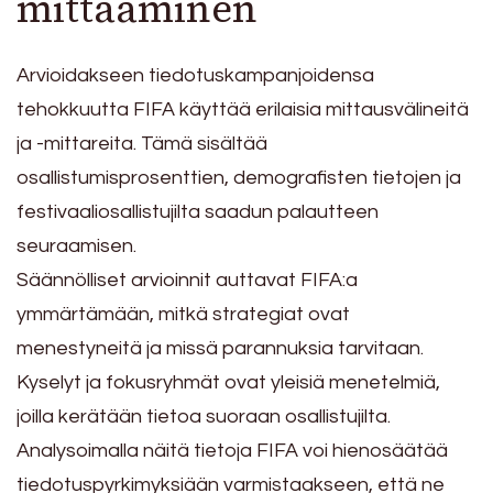
mittaaminen
Arvioidakseen tiedotuskampanjoidensa
tehokkuutta FIFA käyttää erilaisia mittausvälineitä
ja -mittareita. Tämä sisältää
osallistumisprosenttien, demografisten tietojen ja
festivaaliosallistujilta saadun palautteen
seuraamisen.
Säännölliset arvioinnit auttavat FIFA:a
ymmärtämään, mitkä strategiat ovat
menestyneitä ja missä parannuksia tarvitaan.
Kyselyt ja fokusryhmät ovat yleisiä menetelmiä,
joilla kerätään tietoa suoraan osallistujilta.
Analysoimalla näitä tietoja FIFA voi hienosäätää
tiedotuspyrkimyksiään varmistaakseen, että ne