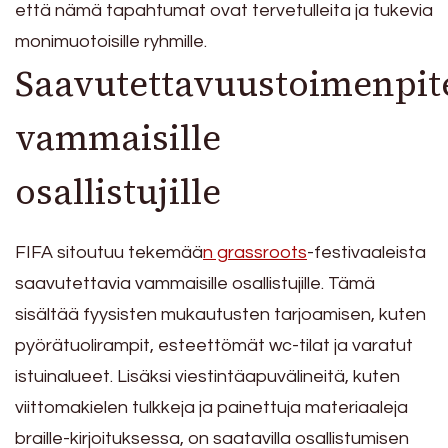
että nämä tapahtumat ovat tervetulleita ja tukevia
monimuotoisille ryhmille.
Saavutettavuustoimenpit
vammaisille
osallistujille
FIFA sitoutuu tekemää
n grassroots
-festivaaleista
saavutettavia vammaisille osallistujille. Tämä
sisältää fyysisten mukautusten tarjoamisen, kuten
pyörätuolirampit, esteettömät wc-tilat ja varatut
istuinalueet. Lisäksi viestintäapuvälineitä, kuten
viittomakielen tulkkeja ja painettuja materiaaleja
braille-kirjoituksessa, on saatavilla osallistumisen