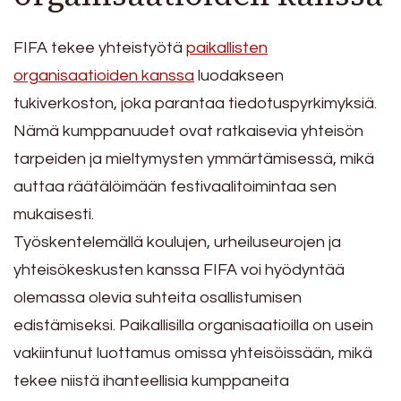
FIFA tekee yhteistyötä
paikallisten
organisaatioiden kanssa
luodakseen
tukiverkoston, joka parantaa tiedotuspyrkimyksiä.
Nämä kumppanuudet ovat ratkaisevia yhteisön
tarpeiden ja mieltymysten ymmärtämisessä, mikä
auttaa räätälöimään festivaalitoimintaa sen
mukaisesti.
Työskentelemällä koulujen, urheiluseurojen ja
yhteisökeskusten kanssa FIFA voi hyödyntää
olemassa olevia suhteita osallistumisen
edistämiseksi. Paikallisilla organisaatioilla on usein
vakiintunut luottamus omissa yhteisöissään, mikä
tekee niistä ihanteellisia kumppaneita