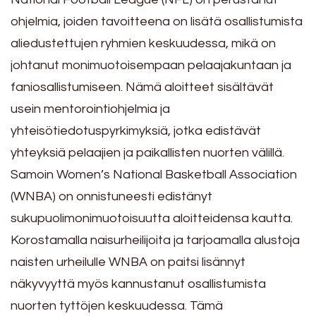
ohjelmia, joiden tavoitteena on lisätä osallistumista
aliedustettujen ryhmien keskuudessa, mikä on
johtanut monimuotoisempaan pelaajakuntaan ja
faniosallistumiseen. Nämä aloitteet sisältävät
usein mentorointiohjelmia ja
yhteisötiedotuspyrkimyksiä, jotka edistävät
yhteyksiä pelaajien ja paikallisten nuorten välillä.
Samoin Women’s National Basketball Association
(WNBA) on onnistuneesti edistänyt
sukupuolimonimuotoisuutta aloitteidensa kautta.
Korostamalla naisurheilijoita ja tarjoamalla alustoja
naisten urheilulle WNBA on paitsi lisännyt
näkyvyyttä myös kannustanut osallistumista
nuorten tyttöjen keskuudessa. Tämä