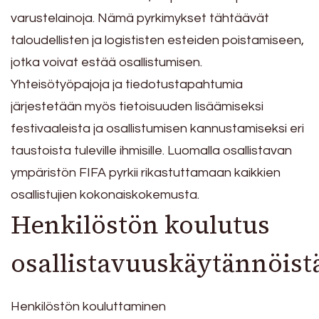
varustelainoja. Nämä pyrkimykset tähtäävät
taloudellisten ja logististen esteiden poistamiseen,
jotka voivat estää osallistumisen.
Yhteisötyöpajoja ja tiedotustapahtumia
järjestetään myös tietoisuuden lisäämiseksi
festivaaleista ja osallistumisen kannustamiseksi eri
taustoista tuleville ihmisille. Luomalla osallistavan
ympäristön FIFA pyrkii rikastuttamaan kaikkien
osallistujien kokonaiskokemusta.
Henkilöstön koulutus
osallistavuuskäytännöist
Henkilöstön kouluttaminen