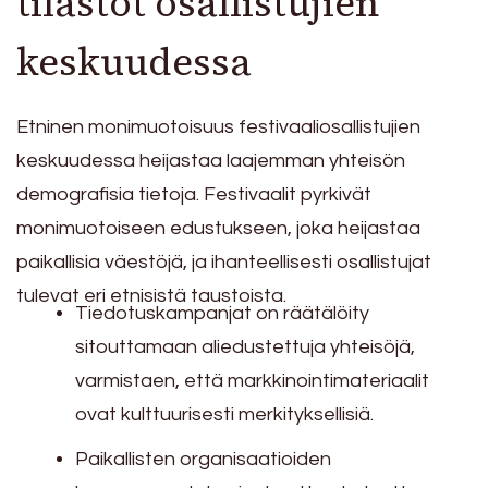
tilastot osallistujien
keskuudessa
Etninen monimuotoisuus festivaaliosallistujien
keskuudessa heijastaa laajemman yhteisön
demografisia tietoja. Festivaalit pyrkivät
monimuotoiseen edustukseen, joka heijastaa
paikallisia väestöjä, ja ihanteellisesti osallistujat
tulevat eri etnisistä taustoista.
Tiedotuskampanjat on räätälöity
sitouttamaan aliedustettuja yhteisöjä,
varmistaen, että markkinointimateriaalit
ovat kulttuurisesti merkityksellisiä.
Paikallisten organisaatioiden