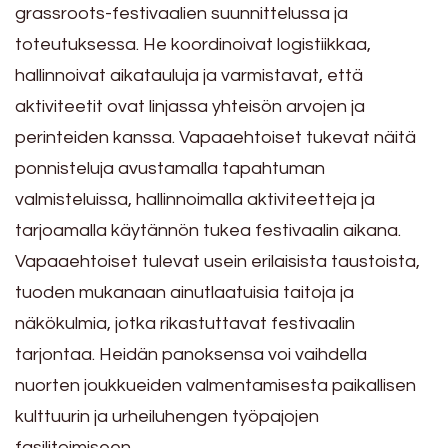
grassroots-festivaalien suunnittelussa ja
toteutuksessa. He koordinoivat logistiikkaa,
hallinnoivat aikatauluja ja varmistavat, että
aktiviteetit ovat linjassa yhteisön arvojen ja
perinteiden kanssa. Vapaaehtoiset tukevat näitä
ponnisteluja avustamalla tapahtuman
valmisteluissa, hallinnoimalla aktiviteetteja ja
tarjoamalla käytännön tukea festivaalin aikana.
Vapaaehtoiset tulevat usein erilaisista taustoista,
tuoden mukanaan ainutlaatuisia taitoja ja
näkökulmia, jotka rikastuttavat festivaalin
tarjontaa. Heidän panoksensa voi vaihdella
nuorten joukkueiden valmentamisesta paikallisen
kulttuurin ja urheiluhengen työpajojen
fasilitoimiseen.