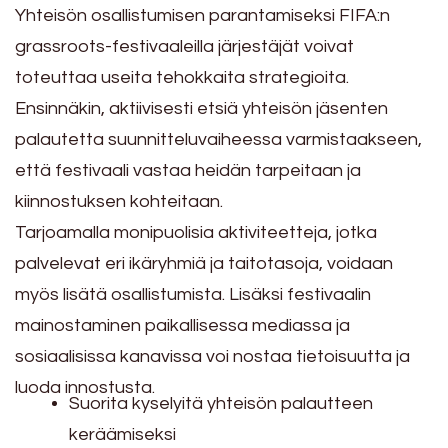
Yhteisön osallistumisen parantamiseksi FIFA:n
grassroots-festivaaleilla järjestäjät voivat
toteuttaa useita tehokkaita strategioita.
Ensinnäkin, aktiivisesti etsiä yhteisön jäsenten
palautetta suunnitteluvaiheessa varmistaakseen,
että festivaali vastaa heidän tarpeitaan ja
kiinnostuksen kohteitaan.
Tarjoamalla monipuolisia aktiviteetteja, jotka
palvelevat eri ikäryhmiä ja taitotasoja, voidaan
myös lisätä osallistumista. Lisäksi festivaalin
mainostaminen paikallisessa mediassa ja
sosiaalisissa kanavissa voi nostaa tietoisuutta ja
luoda innostusta.
Suorita kyselyitä yhteisön palautteen
keräämiseksi