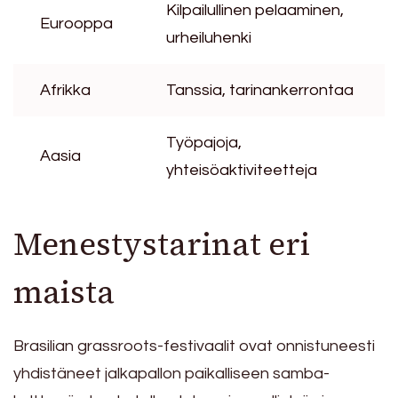
Kilpailullinen pelaaminen,
Eurooppa
urheiluhenki
Afrikka
Tanssia, tarinankerrontaa
Työpajoja,
Aasia
yhteisöaktiviteetteja
Menestystarinat eri
maista
Brasilian grassroots-festivaalit ovat onnistuneesti
yhdistäneet jalkapallon paikalliseen samba-