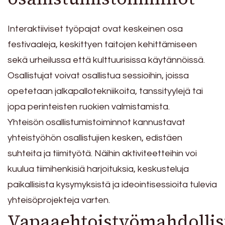
Interaktiiviset työpajat ovat keskeinen osa
festivaaleja, keskittyen taitojen kehittämiseen
sekä urheilussa että kulttuurisissa käytännöissä.
Osallistujat voivat osallistua sessioihin, joissa
opetetaan jalkapallotekniikoita, tanssityylejä tai
jopa perinteisten ruokien valmistamista.
Yhteisön osallistumistoiminnot kannustavat
yhteistyöhön osallistujien kesken, edistäen
suhteita ja tiimityötä. Näihin aktiviteetteihin voi
kuulua tiimihenkisiä harjoituksia, keskusteluja
paikallisista kysymyksistä ja ideointisessioita tulevia
yhteisöprojekteja varten.
Vapaaehtoistyömahdolli