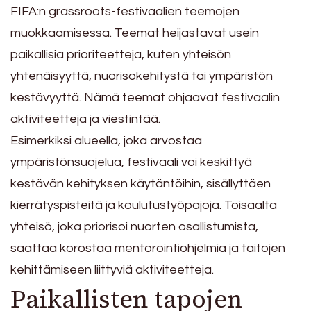
FIFA:n grassroots-festivaalien teemojen
muokkaamisessa. Teemat heijastavat usein
paikallisia prioriteetteja, kuten yhteisön
yhtenäisyyttä, nuorisokehitystä tai ympäristön
kestävyyttä. Nämä teemat ohjaavat festivaalin
aktiviteetteja ja viestintää.
Esimerkiksi alueella, joka arvostaa
ympäristönsuojelua, festivaali voi keskittyä
kestävän kehityksen käytäntöihin, sisällyttäen
kierrätyspisteitä ja koulutustyöpajoja. Toisaalta
yhteisö, joka priorisoi nuorten osallistumista,
saattaa korostaa mentorointiohjelmia ja taitojen
kehittämiseen liittyviä aktiviteetteja.
Paikallisten tapojen