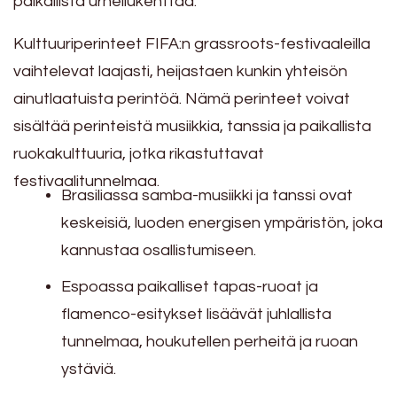
paikallista urheilukenttää.
Kulttuuriperinteet FIFA:n grassroots-festivaaleilla
vaihtelevat laajasti, heijastaen kunkin yhteisön
ainutlaatuista perintöä. Nämä perinteet voivat
sisältää perinteistä musiikkia, tanssia ja paikallista
ruokakulttuuria, jotka rikastuttavat
festivaalitunnelmaa.
Brasiliassa samba-musiikki ja tanssi ovat
keskeisiä, luoden energisen ympäristön, joka
kannustaa osallistumiseen.
Espoassa paikalliset tapas-ruoat ja
flamenco-esitykset lisäävät juhlallista
tunnelmaa, houkutellen perheitä ja ruoan
ystäviä.