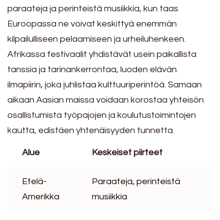
paraateja ja perinteistä musiikkia, kun taas
Euroopassa ne voivat keskittyä enemmän
kilpailulliseen pelaamiseen ja urheiluhenkeen.
Afrikassa festivaalit yhdistävät usein paikallista
tanssia ja tarinankerrontaa, luoden elävän
ilmapiirin, joka juhlistaa kulttuuriperintöä. Samaan
aikaan Aasian maissa voidaan korostaa yhteisön
osallistumista työpajojen ja koulutustoimintojen
kautta, edistäen yhtenäisyyden tunnetta.
Alue
Keskeiset piirteet
Etelä-
Paraateja, perinteistä
Amerikka
musiikkia