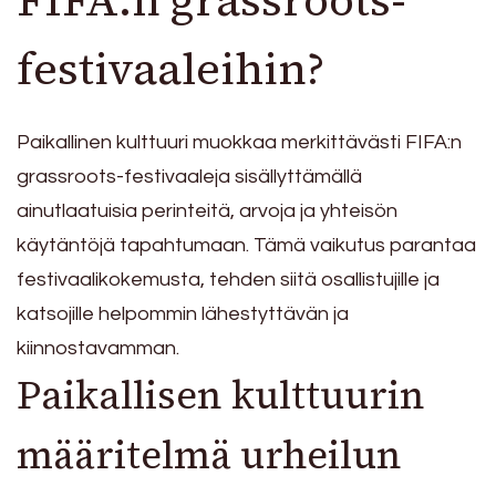
FIFA:n grassroots-
festivaaleihin?
Paikallinen kulttuuri muokkaa merkittävästi FIFA:n
grassroots-festivaaleja sisällyttämällä
ainutlaatuisia perinteitä, arvoja ja yhteisön
käytäntöjä tapahtumaan. Tämä vaikutus parantaa
festivaalikokemusta, tehden siitä osallistujille ja
katsojille helpommin lähestyttävän ja
kiinnostavamman.
Paikallisen kulttuurin
määritelmä urheilun